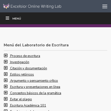
Ir al contenido
Saltar
MENÚ
ESCRIBIR
LEER
EDUCADORES
|
|
navegación
Menú del Laboratorio de Escritura
Proceso de escritura
Investigación
Citación y documentación
Estilos retóricos
Argumento y pensamiento crítico
Escritura y presentaciones en línea
Conceptos básicos de la gramática
Evitar el plagio
Escritura Académica 101