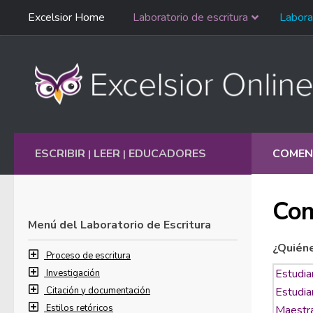
Saltar
Excelsior Home
Laboratorio de escritura
Labora
Ir al contenido
navegación
English
ESCRIBIR
LEER
EDUCADORES
COMEN
|
|
Com
Menú del Laboratorio de Escritura
¿Quién
Proceso de escritura
Investigación
Citación y documentación
Estilos retóricos