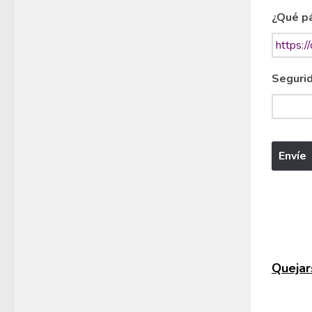
¿Qué pá
Segurid
Quejars