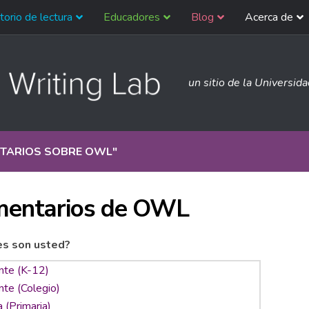
torio de lectura
Educadores
Blog
Acerca de
un sitio de la Universid
TARIOS SOBRE OWL
"
entarios de OWL
es son usted?