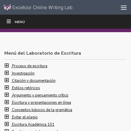
Ir al contenido
Saltar
MENÚ
ESCRIBIR
LEER
EDUCADORES
|
|
navegación
Menú del Laboratorio de Escritura
Proceso de escritura
Investigación
Citación y documentación
Estilos retóricos
Argumento y pensamiento crítico
Escritura y presentaciones en línea
Conceptos básicos de la gramática
Evitar el plagio
Escritura Académica 101