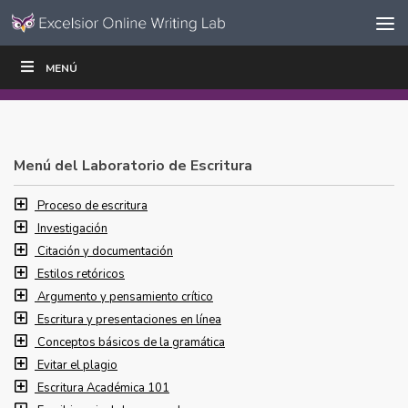
Ir al contenido
Saltar
MENÚ
ESCRIBIR
LEER
EDUCADORES
|
|
navegación
Menú del Laboratorio de Escritura
Proceso de escritura
Investigación
Citación y documentación
Estilos retóricos
Argumento y pensamiento crítico
Escritura y presentaciones en línea
Conceptos básicos de la gramática
Evitar el plagio
Escritura Académica 101