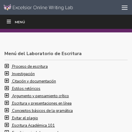
Ir al contenido
Saltar
MENÚ
ESCRIBIR
LEER
EDUCADORES
|
|
navegación
Menú del Laboratorio de Escritura
Proceso de escritura
Investigación
Citación y documentación
Estilos retóricos
Argumento y pensamiento crítico
Escritura y presentaciones en línea
Conceptos básicos de la gramática
Evitar el plagio
Escritura Académica 101