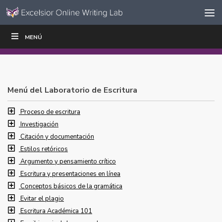
Ir al contenido
Saltar
MENÚ
ESCRIBIR
LEER
EDUCADORES
|
|
navegación
Menú del Laboratorio de Escritura
Proceso de escritura
Investigación
Citación y documentación
Estilos retóricos
Argumento y pensamiento crítico
Escritura y presentaciones en línea
Conceptos básicos de la gramática
Evitar el plagio
Escritura Académica 101