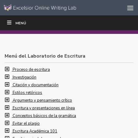
Ir al contenido
Saltar
MENÚ
ESCRIBIR
LEER
EDUCADORES
|
|
navegación
Menú del Laboratorio de Escritura
Proceso de escritura
Investigación
Citación y documentación
Estilos retóricos
Argumento y pensamiento crítico
Escritura y presentaciones en línea
Conceptos básicos de la gramática
Evitar el plagio
Escritura Académica 101