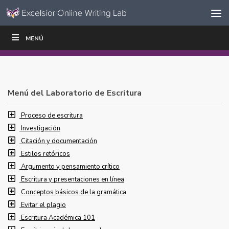
Ir al contenido
Saltar
MENÚ
ESCRIBIR
LEER
EDUCADORES
|
|
navegación
Menú del Laboratorio de Escritura
Proceso de escritura
Investigación
Citación y documentación
Estilos retóricos
Argumento y pensamiento crítico
Escritura y presentaciones en línea
Conceptos básicos de la gramática
Evitar el plagio
Escritura Académica 101