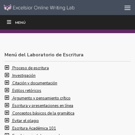
Ir al contenido
Saltar
MENÚ
ESCRIBIR
LEER
EDUCADORES
|
|
navegación
Menú del Laboratorio de Escritura
Proceso de escritura
Investigación
Citación y documentación
Estilos retóricos
Argumento y pensamiento crítico
Escritura y presentaciones en línea
Conceptos básicos de la gramática
Evitar el plagio
Escritura Académica 101