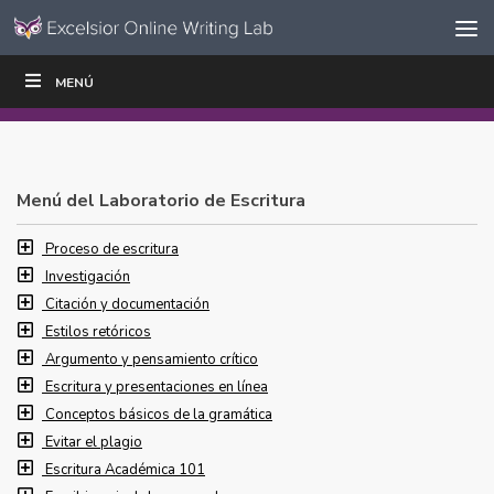
Ir al contenido
Saltar
MENÚ
ESCRIBIR
LEER
EDUCADORES
|
|
navegación
Menú del Laboratorio de Escritura
Proceso de escritura
Investigación
Citación y documentación
Estilos retóricos
Argumento y pensamiento crítico
Escritura y presentaciones en línea
Conceptos básicos de la gramática
Evitar el plagio
Escritura Académica 101