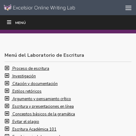
Ir al contenido
Saltar
MENÚ
ESCRIBIR
LEER
EDUCADORES
|
|
navegación
Menú del Laboratorio de Escritura
Proceso de escritura
Investigación
Citación y documentación
Estilos retóricos
Argumento y pensamiento crítico
Escritura y presentaciones en línea
Conceptos básicos de la gramática
Evitar el plagio
Escritura Académica 101