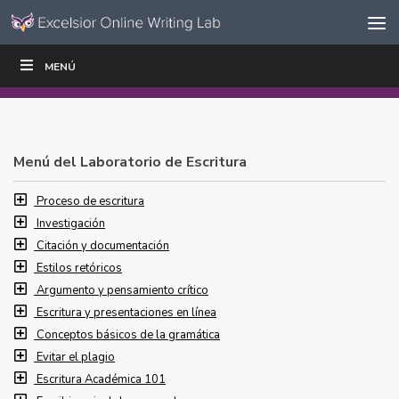
Ir al contenido
Saltar
MENÚ
ESCRIBIR
LEER
EDUCADORES
|
|
navegación
Menú del Laboratorio de Escritura
Proceso de escritura
Investigación
Citación y documentación
Estilos retóricos
Argumento y pensamiento crítico
Escritura y presentaciones en línea
Conceptos básicos de la gramática
Evitar el plagio
Escritura Académica 101