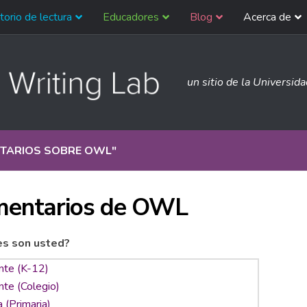
torio de lectura
Educadores
Blog
Acerca de
un sitio de la Universid
TARIOS SOBRE OWL
"
entarios de OWL
es son usted?