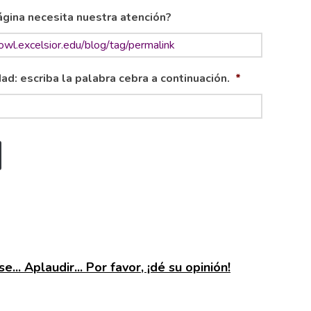
gina necesita nuestra atención?
ad: escriba la palabra cebra a continuación.
*
e... Aplaudir... Por favor, ¡dé su opinión!