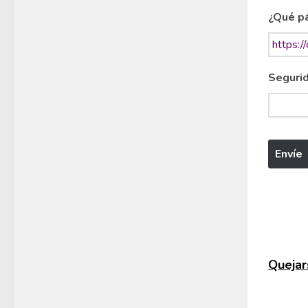
¿Qué pá
Segurid
Quejars