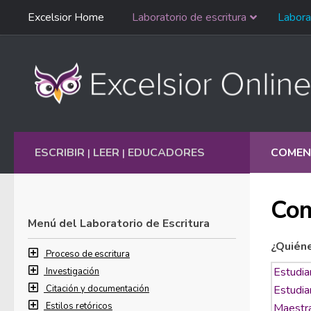
Saltar
Excelsior Home
Laboratorio de escritura
Labora
Ir al contenido
navegación
English
ESCRIBIR
LEER
EDUCADORES
COMEN
|
|
Com
Menú del Laboratorio de Escritura
¿Quién
Proceso de escritura
Investigación
Citación y documentación
Estilos retóricos