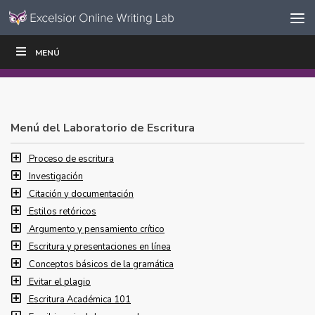
Ir al contenido
Saltar
MENÚ
ESCRIBIR
LEER
EDUCADORES
|
|
navegación
Menú del Laboratorio de Escritura
Proceso de escritura
Investigación
Citación y documentación
Estilos retóricos
Argumento y pensamiento crítico
Escritura y presentaciones en línea
Conceptos básicos de la gramática
Evitar el plagio
Escritura Académica 101