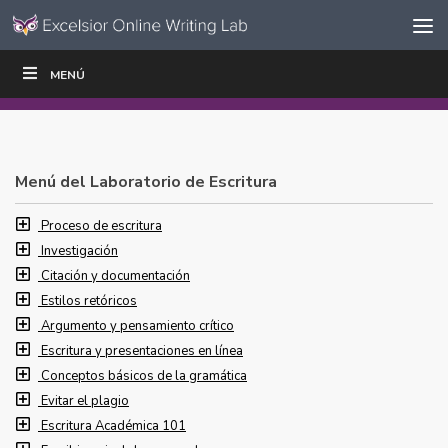
Ir al contenido
Saltar
MENÚ
ESCRIBIR
LEER
EDUCADORES
|
|
navegación
Menú del Laboratorio de Escritura
Proceso de escritura
Investigación
Citación y documentación
Estilos retóricos
Argumento y pensamiento crítico
Escritura y presentaciones en línea
Conceptos básicos de la gramática
Evitar el plagio
Escritura Académica 101