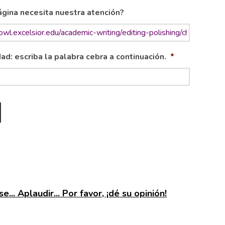
gina necesita nuestra atención?
ad: escriba la palabra cebra a continuación.
*
e... Aplaudir... Por favor, ¡dé su opinión!