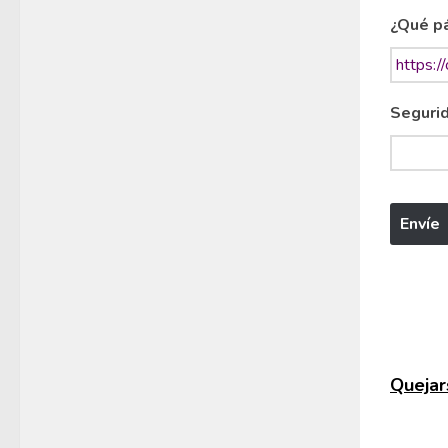
¿Qué pá
Segurid
Quejars