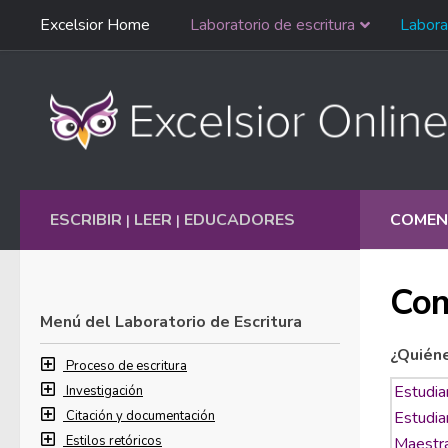
Saltar
Excelsior Home
Laboratorio de escritura
Labora
Ir al contenido
navegación
English
ESCRIBIR
LEER
EDUCADORES
COMEN
|
|
Com
Menú del Laboratorio de Escritura
¿Quién
Proceso de escritura
Investigación
Citación y documentación
Estilos retóricos