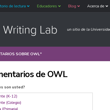
torio de lectura
Educadores
Blog
Acerca de
un sitio de la Universid
TARIOS SOBRE OWL
"
entarios de OWL
es son usted?